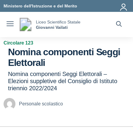
Vai ai contenuti
Vai al menu di navigazione
Vai al footer
Ministero dell'Istruzione e del Merito
Liceo Scientifico Statale
Giovanni Vailati
Circolare 123
Nomina componenti Seggi
Elettorali
Nomina componenti Seggi Elettorali –
Elezioni suppletive del Consiglio di Istituto
triennio 2022/2024
Personale scolastico