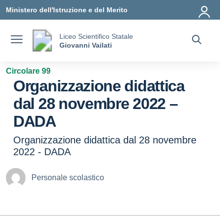
Vai ai contenuti
Vai al menu di navigazione
Vai al footer
Ministero dell'Istruzione e del Merito
Liceo Scientifico Statale
Giovanni Vailati
Circolare 99
Organizzazione didattica
dal 28 novembre 2022 –
DADA
Organizzazione didattica dal 28 novembre
2022 - DADA
Personale scolastico