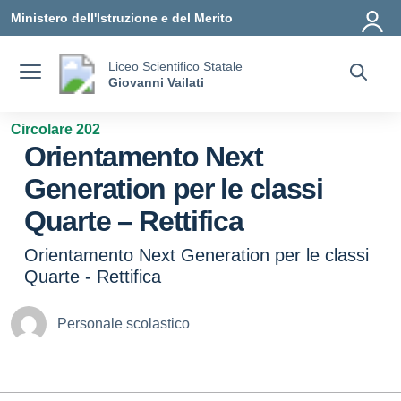
Vai ai contenuti
Vai al menu di navigazione
Vai al footer
Ministero dell'Istruzione e del Merito
Liceo Scientifico Statale
Giovanni Vailati
Circolare 202
Orientamento Next
Generation per le classi
Quarte – Rettifica
Orientamento Next Generation per le classi
Quarte - Rettifica
Personale scolastico