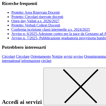
Ricerche frequenti
Protetto: Area Riservata Docenti
Protetto: Circolari riservate docenti
Open day Vailati a.s. 2026/2027
Protetto: Verbali Collegi Docenti
Conferma iscrizione classi intermedie a.s. 2024/2025
Avviso n. 6/2025-Adesione corteo per la pace da Genzano ad A
Avviso n. 7/2025- Pubblicazione graduatoria provvisoria band
Potrebbero interessarti
Circolari
Circolare
Orientamento
Notizie
avvisi
avviso
Organigramm
international
informazioni
circlari
Accedi ai servizi