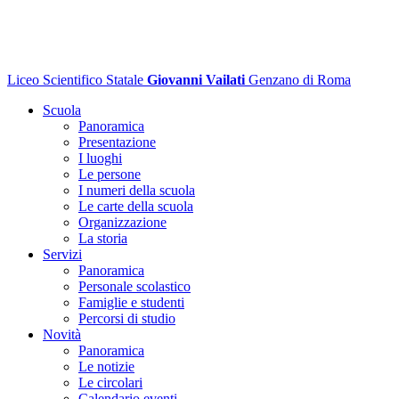
Liceo Scientifico Statale
Giovanni Vailati
Genzano di Roma
Scuola
Panoramica
Presentazione
I luoghi
Le persone
I numeri della scuola
Le carte della scuola
Organizzazione
La storia
Servizi
Panoramica
Personale scolastico
Famiglie e studenti
Percorsi di studio
Novità
Panoramica
Le notizie
Le circolari
Calendario eventi