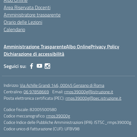
Albo Online
Area Riservata Docenti
Amministratore trasparente
Orario delle Lezioni
Calendario
Amministrazione Trasparente
Albo Online
Privacy Policy
Dichiarazione di accessibilità
Seguici su:
Indirizzo:
Via Achille Grandi 146, 00045 Genzano di Roma
Centralino:
06 97858669
Email:
rmps39000g@istruzione.it
Posta elettronica certificata (PEC):
rmps39000g@pec.istruzione.it
Codice fiscale: 82005500580
Codice meccanografico:
rmps39000g
Codice Indice delle Pubbliche Amministrazioni (IPA): ISTSC_rmps39000g
Codice unico di fatturazione (CUF): UFBV98