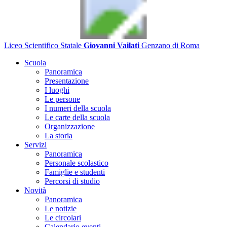
Liceo Scientifico Statale
Giovanni Vailati
Genzano di Roma
Scuola
Panoramica
Presentazione
I luoghi
Le persone
I numeri della scuola
Le carte della scuola
Organizzazione
La storia
Servizi
Panoramica
Personale scolastico
Famiglie e studenti
Percorsi di studio
Novità
Panoramica
Le notizie
Le circolari
Calendario eventi