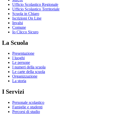
Ufficio Scolastico Regionale
Ufficio Scolastico Territoriale
Scuola in Chiaro
Iscrizioni On Line
Invalsi
Comune
Io Clicco Sicuro
La Scuola
Presentazione
I luoghi
Le persone
I numeri della scuola
Le carte della scuola
Organizzazione
La storia
I Servizi
Personale scolastico
Famiglie e studenti
Percorsi di studio