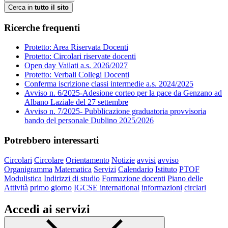
Cerca in
tutto il sito
Ricerche frequenti
Protetto: Area Riservata Docenti
Protetto: Circolari riservate docenti
Open day Vailati a.s. 2026/2027
Protetto: Verbali Collegi Docenti
Conferma iscrizione classi intermedie a.s. 2024/2025
Avviso n. 6/2025-Adesione corteo per la pace da Genzano ad
Albano Laziale del 27 settembre
Avviso n. 7/2025- Pubblicazione graduatoria provvisoria
bando del personale Dublino 2025/2026
Potrebbero interessarti
Circolari
Circolare
Orientamento
Notizie
avvisi
avviso
Organigramma
Matematica
Servizi
Calendario
Istituto
PTOF
Modulistica
Indirizzi di studio
Formazione docenti
Piano delle
Attività
primo giorno
IGCSE international
informazioni
circlari
Accedi ai servizi