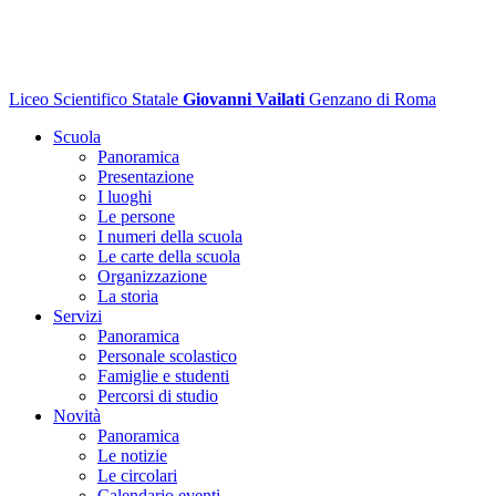
Liceo Scientifico Statale
Giovanni Vailati
Genzano di Roma
Scuola
Panoramica
Presentazione
I luoghi
Le persone
I numeri della scuola
Le carte della scuola
Organizzazione
La storia
Servizi
Panoramica
Personale scolastico
Famiglie e studenti
Percorsi di studio
Novità
Panoramica
Le notizie
Le circolari
Calendario eventi