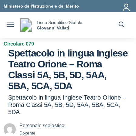
Vai ai contenuti
Vai al menu di navigazione
Vai al footer
Ministero dell'Istruzione e del Merito
Liceo Scientifico Statale
Giovanni Vailati
Circolare 079
Spettacolo in lingua Inglese
Teatro Orione – Roma
Classi 5A, 5B, 5D, 5AA,
5BA, 5CA, 5DA
Spettacolo in lingua Inglese Teatro Orione –
Roma Classi 5A, 5B, 5D, 5AA, 5BA, 5CA,
5DA
Personale scolastico
Docente