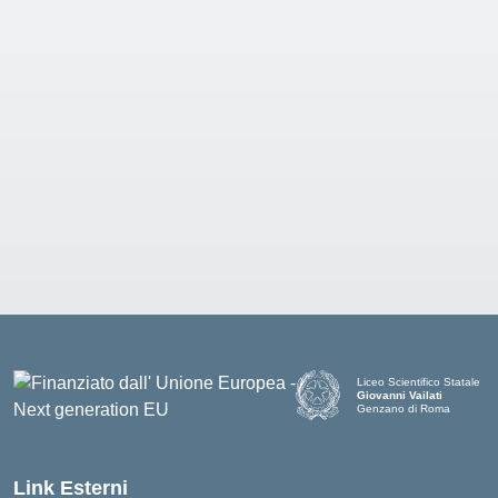
Liceo Scientifico Statale
Giovanni Vailati
Genzano di Roma
Link Esterni