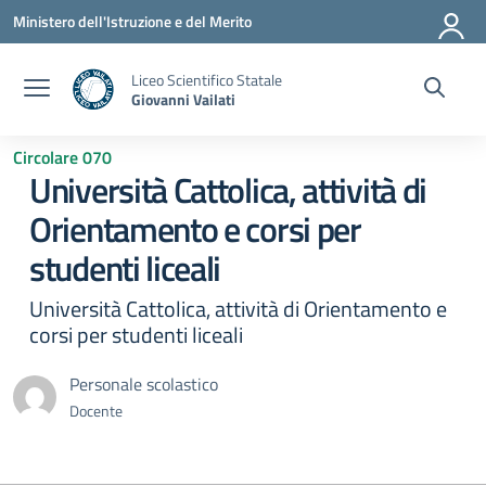
Vai ai contenuti
Vai al menu di navigazione
Vai al footer
Ministero dell'Istruzione e del Merito
Liceo Scientifico Statale
Giovanni Vailati
Circolare 070
Università Cattolica, attività di
Orientamento e corsi per
studenti liceali
Università Cattolica, attività di Orientamento e
corsi per studenti liceali
Personale scolastico
Docente