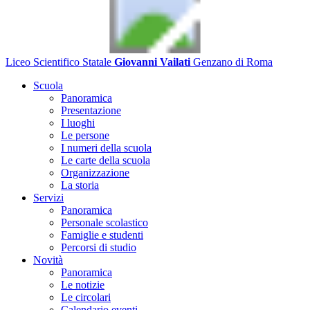
Liceo Scientifico Statale
Giovanni Vailati
Genzano di Roma
Scuola
Panoramica
Presentazione
I luoghi
Le persone
I numeri della scuola
Le carte della scuola
Organizzazione
La storia
Servizi
Panoramica
Personale scolastico
Famiglie e studenti
Percorsi di studio
Novità
Panoramica
Le notizie
Le circolari
Calendario eventi