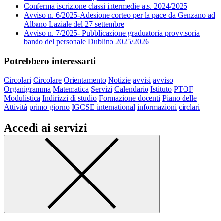
Conferma iscrizione classi intermedie a.s. 2024/2025
Avviso n. 6/2025-Adesione corteo per la pace da Genzano ad
Albano Laziale del 27 settembre
Avviso n. 7/2025- Pubblicazione graduatoria provvisoria
bando del personale Dublino 2025/2026
Potrebbero interessarti
Circolari
Circolare
Orientamento
Notizie
avvisi
avviso
Organigramma
Matematica
Servizi
Calendario
Istituto
PTOF
Modulistica
Indirizzi di studio
Formazione docenti
Piano delle
Attività
primo giorno
IGCSE international
informazioni
circlari
Accedi ai servizi