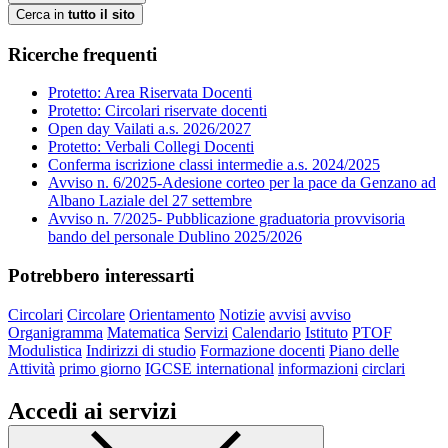
Cerca in
tutto il sito
Ricerche frequenti
Protetto: Area Riservata Docenti
Protetto: Circolari riservate docenti
Open day Vailati a.s. 2026/2027
Protetto: Verbali Collegi Docenti
Conferma iscrizione classi intermedie a.s. 2024/2025
Avviso n. 6/2025-Adesione corteo per la pace da Genzano ad
Albano Laziale del 27 settembre
Avviso n. 7/2025- Pubblicazione graduatoria provvisoria
bando del personale Dublino 2025/2026
Potrebbero interessarti
Circolari
Circolare
Orientamento
Notizie
avvisi
avviso
Organigramma
Matematica
Servizi
Calendario
Istituto
PTOF
Modulistica
Indirizzi di studio
Formazione docenti
Piano delle
Attività
primo giorno
IGCSE international
informazioni
circlari
Accedi ai servizi