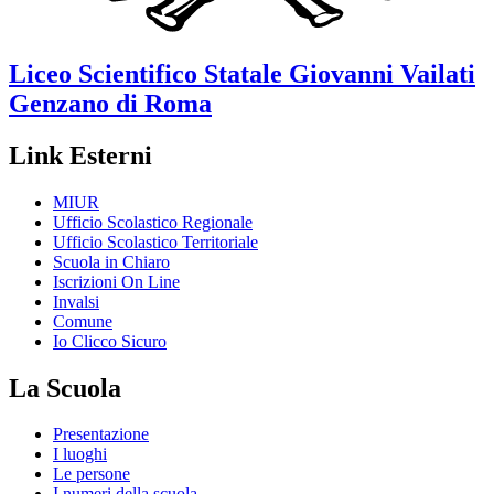
Liceo Scientifico Statale
Giovanni Vailati
Genzano di Roma
Link Esterni
MIUR
Ufficio Scolastico Regionale
Ufficio Scolastico Territoriale
Scuola in Chiaro
Iscrizioni On Line
Invalsi
Comune
Io Clicco Sicuro
La Scuola
Presentazione
I luoghi
Le persone
I numeri della scuola