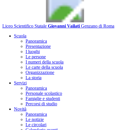
Liceo Scientifico Statale
Giovanni Vailati
Genzano di Roma
Scuola
Panoramica
Presentazione
I luoghi
Le persone
I numeri della scuola
Le carte della scuola
Organizzazione
La storia
Servizi
Panoramica
Personale scolastico
Famiglie e studenti
Percorsi di studio
Novità
Panoramica
Le notizie
Le circolari
Calendario eventi