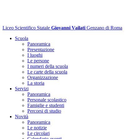
Liceo Scientifico Statale
Giovanni Vailati
Genzano di Roma
Scuola
Panoramica
Presentazione
I luoghi
Le persone
I numeri della scuola
Le carte della scuola
Organizzazione
La storia
Servizi
Panoramica
Personale scolastico
Famiglie e studenti
Percorsi di studio
Novità
Panoramica
Le notizie
Le circolari
Calendario eventi