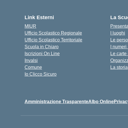
Link Esterni
La Scu
MIUR
Present
Ufficio Scolastico Regionale
I luoghi
Ufficio Scolastico Territoriale
Le pers
Scuola in Chiaro
I numeri
Iscrizioni On Line
Le carte
Invalsi
Organiz
Comune
La storia
Io Clicco Sicuro
Amministrazione Trasparente
Albo Online
Privac