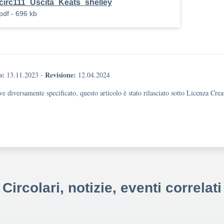
circ111_Uscita_Keats_shelley
pdf - 696 kb
o:
Revisione:
13.11.2023
-
12.04.2024
e diversamente specificato, questo articolo è stato rilasciato sotto Licenza Cr
Circolari, notizie, eventi correlati