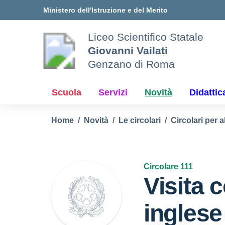
Vai ai contenuti
Vai al menu di navigazione
Vai al footer
Ministero dell'Istruzione e del Merito
Liceo Scientifico Statale
Giovanni Vailati
Genzano di Roma
Scuola
Servizi
Novità
Didattic
Home
Novità
Le circolari
Circolari per a
Circolare 111
Visita 
inglese