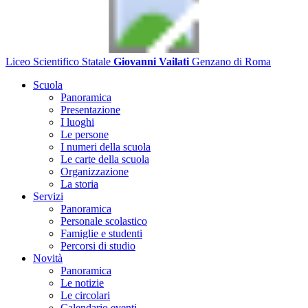
Liceo Scientifico Statale
Giovanni Vailati
Genzano di Roma
Scuola
Panoramica
Presentazione
I luoghi
Le persone
I numeri della scuola
Le carte della scuola
Organizzazione
La storia
Servizi
Panoramica
Personale scolastico
Famiglie e studenti
Percorsi di studio
Novità
Panoramica
Le notizie
Le circolari
Calendario eventi