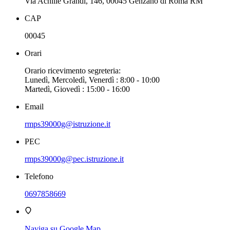
Via Achille Grandi, 146, 00045 Genzano di Roma RM
CAP
00045
Orari
Orario ricevimento segreteria:
Lunedì, Mercoledì, Venerdì : 8:00 - 10:00
Martedì, Giovedì : 15:00 - 16:00
Email
rmps39000g@istruzione.it
PEC
rmps39000g@pec.istruzione.it
Telefono
0697858669
Naviga su Google Map