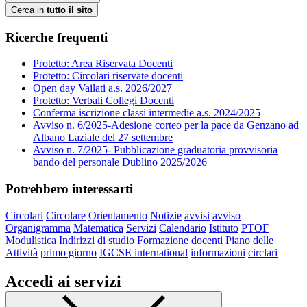
Cerca in
tutto il sito
Ricerche frequenti
Protetto: Area Riservata Docenti
Protetto: Circolari riservate docenti
Open day Vailati a.s. 2026/2027
Protetto: Verbali Collegi Docenti
Conferma iscrizione classi intermedie a.s. 2024/2025
Avviso n. 6/2025-Adesione corteo per la pace da Genzano ad
Albano Laziale del 27 settembre
Avviso n. 7/2025- Pubblicazione graduatoria provvisoria
bando del personale Dublino 2025/2026
Potrebbero interessarti
Circolari
Circolare
Orientamento
Notizie
avvisi
avviso
Organigramma
Matematica
Servizi
Calendario
Istituto
PTOF
Modulistica
Indirizzi di studio
Formazione docenti
Piano delle
Attività
primo giorno
IGCSE international
informazioni
circlari
Accedi ai servizi